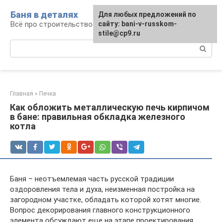
Перейти
Баня в деталях
Для любых предложений по
к
Всё про строительство и эксплуатацию бань
сайту: bani-v-russkom-
контенту
stile@cp9.ru
Поиск:
Главная
»
Печка
Как обложить металлическую печь кирпичом
в бане: правильная обкладка железного
котла
Баня – неотъемлемая часть русской традиции
оздоровления тела и духа, неизменная постройка на
загородном участке, обладать которой хотят многие.
Вопрос декорирования главного конструкционного
элемента обсуждают еще на этапе проектирования.