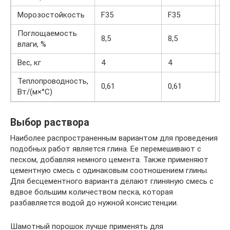
Морозостойкость
F35
F35
F3
Поглощаемость
8,5
8,5
8,
влаги, %
Вес, кг
4
4
3,
Теплопроводность,
0,61
0,61
0,
Вт/(м×°С)
Выбор раствора
Наиболее распространенным вариантом для проведения
подобных работ является глина. Ее перемешивают с
песком, добавляя немного цемента. Также применяют
цементную смесь с одинаковым соотношением глины.
Для бесцементного варианта делают глиняную смесь с
вдвое большим количеством песка, которая
разбавляется водой до нужной консистенции.
Шамотный порошок лучше применять для