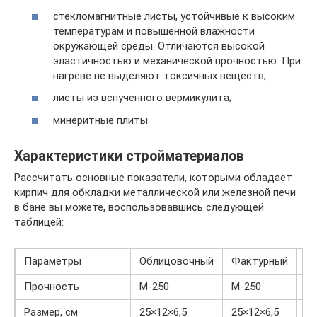
стекломагнитные листы, устойчивые к высоким
температурам и повышенной влажности
окружающей среды. Отличаются высокой
эластичностью и механической прочностью. При
нагреве не выделяют токсичных веществ;
листы из вспученного вермикулита;
минеритные плиты.
Характеристики стройматериалов
Рассчитать основные показатели, которыми обладает
кирпич для обкладки металлической или железной печи
в бане вы можете, воспользовавшись следующей
таблицей:
Параметры
Облицовочный
Фактурный
Р
Прочность
М-250
М-250
М
Размер, см
25×12×6,5
25×12×6,5
25