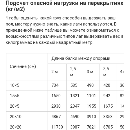
Подсчет опасной нагрузки на перекрытиях
(кг/м2)
Чтобы оценить, какой груз способен выдержать ваш
пол, мастеру нужно знать, какие лаги используются. В
приведенной ниже таблице вы можете ознакомиться с
возможностями различных типов лаг выдерживать вес в
килограммах на каждый квадратный метр.
Длина балки между опорами
Сечение (см)
2,5
3,5
2 м
3 м
4 м
м
м
10×5
734
585
490
420
367
15×5
1650
1321
1101
942
827
20×5
2930
2347
1955
1675
1464
20×10
4867
4690
3910
3353
2933
20×20
11730
3987
7821
6705
5866