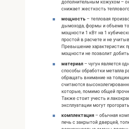
дополнительным кожухом – он
снижает жесткость теплового
мощность
– тепловая произво
дымохода, формы и объема топ
мощности 1 кВт на 1 кубическ
простой в расчете и не учиты
Превышение характеристик пр
мощности не позволит добить
материал
– чугун является од
способы обработки металла р
обращать внимание на толщин
считаются высоколегированн
которые, помимо общей прочн
Также стоит учесть и лакокр
эксплуатации могут прогорать
комплектация
– обычная ком
печь с закрытой дверцей, топ